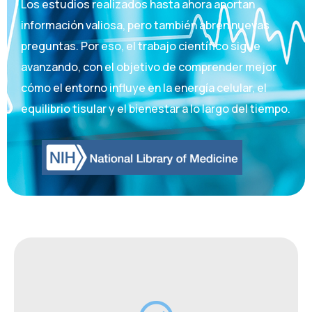
Los estudios realizados hasta ahora aportan
información valiosa, pero también abren nuevas
preguntas. Por eso, el trabajo científico sigue
avanzando, con el objetivo de comprender mejor
cómo el entorno influye en la energía celular, el
equilibrio tisular y el bienestar a lo largo del tiempo.
Energía celular, síntesis proteica y daño oxidativo en humanos · 2020–2022 ·
Universidad de Oviedo (ISPA) Comunicación científica internacional sobre plasma
atmosférico y exposoma · 2021 · International Conference on Plasma Medicine