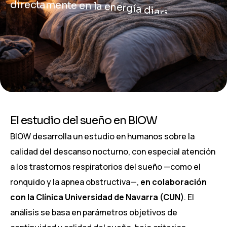
d
i
r
e
c
t
a
m
e
n
t
e
e
n
l
a
e
n
e
r
g
í
a
d
i
a
r
i
a
y
e
n
l
a
c
a
p
a
c
i
d
a
d
d
e
l
o
r
g
a
n
i
s
m
o
p
a
r
a
a
d
a
p
t
a
r
s
e
a
l
d
e
s
g
a
s
t
e
El estudio del sueño en BIOW
BIOW desarrolla un estudio en humanos sobre la
calidad del descanso nocturno, con especial atención
a los trastornos respiratorios del sueño —como el
ronquido y la apnea obstructiva—,
en colaboración
con la Clínica Universidad de Navarra (CUN)
. El
análisis se basa en parámetros objetivos de