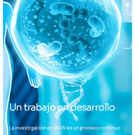
U
n
t
r
a
b
a
j
o
e
n
d
e
s
a
r
r
o
l
l
o
La investigación en BIOW es un proceso continuo.