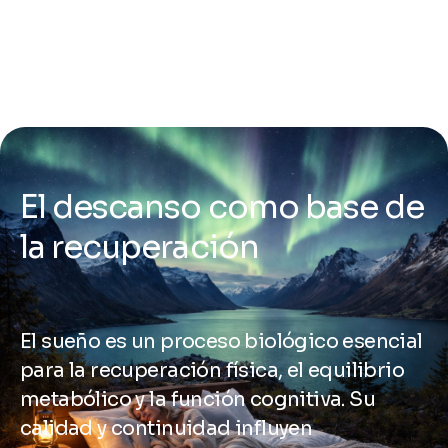
E
l
d
e
s
c
a
n
s
o
c
o
m
o
b
a
s
e
d
e
l
a
r
e
c
u
p
e
r
a
c
i
ó
n
E
l
s
u
e
ñ
o
e
s
u
n
p
r
o
c
e
s
o
b
i
o
l
ó
g
i
c
o
e
s
e
n
c
i
a
l
p
a
r
a
l
a
r
e
c
u
p
e
r
a
c
i
ó
n
f
í
s
i
c
a
,
e
l
e
q
u
i
l
i
b
r
i
o
m
e
t
a
b
ó
l
i
c
o
y
l
a
f
u
n
c
i
ó
n
c
o
g
n
i
t
i
v
a
.
S
u
c
a
l
i
d
a
d
y
c
o
n
t
i
n
u
i
d
a
d
i
n
f
l
u
y
e
n