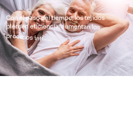
C
o
n
e
l
p
a
s
o
d
e
l
t
i
e
m
p
o
,
l
o
s
t
e
j
i
d
o
s
p
i
e
r
d
e
n
e
f
i
c
i
e
n
c
i
a
,
a
u
m
e
n
t
a
n
l
o
s
p
r
o
c
e
s
o
s
i
n
f
l
a
m
a
t
o
r
i
o
s
y
s
e
i
n
c
r
e
m
e
n
t
a
e
l
d
a
ñ
o
o
x
i
d
a
t
i
v
o
.
L
a
i
n
v
e
s
t
i
g
a
c
i
ó
n
a
c
t
u
a
l
m
u
e
s
t
r
a
q
u
e
e
s
t
o
s
c
a
m
b
i
o
s
n
o
s
o
n
i
n
e
v
i
t
a
b
l
e
s
y
q
u
e
f
a
v
o
r
e
c
e
r
l
a
e
n
e
r
g
í
a
c
e
l
u
l
a
r
p
u
e
d
e
a
y
u
d
a
r
a
m
a
n
t
e
n
e
r
a
f
u
n
c
i
o
n
e
s
t
i
s
u
l
a
r
e
s
p
r
o
p
i
a
s
d
e
e
s
t
d
o
s
b
i
o
l
ó
g
i
c
o
s
m
á
s
j
ó
v
e
n
e
s