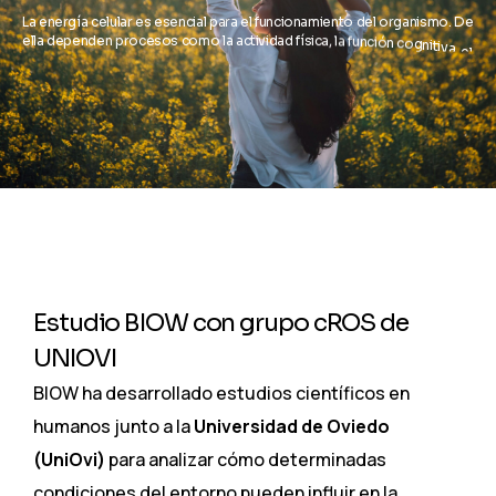
L
a
e
n
e
r
g
í
a
c
e
l
u
l
a
r
e
s
e
s
e
n
c
i
a
l
p
a
r
a
e
l
f
u
n
c
i
o
n
a
m
i
e
n
t
o
d
e
l
o
r
g
a
n
i
s
m
o
.
D
e
e
l
l
a
d
e
p
e
n
d
e
n
p
r
o
c
e
s
o
s
c
o
m
o
l
a
a
c
t
i
v
i
d
a
d
f
í
s
i
c
a
,
l
a
f
u
n
c
i
ó
n
c
o
g
n
i
t
i
v
a
,
e
l
m
e
t
a
b
o
l
i
s
m
o
y
l
a
c
a
p
a
c
i
d
a
d
d
e
r
e
g
e
n
e
r
a
c
i
ó
n
,
a
s
í
c
o
m
o
l
o
s
m
e
c
a
n
i
s
m
o
s
d
e
p
r
o
t
e
c
c
i
ó
n
f
r
e
n
t
e
a
l
d
a
ñ
o
o
x
i
d
a
t
i
v
o
a
s
o
c
i
a
d
o
a
l
d
e
s
g
a
s
t
e
d
i
a
r
i
o
Estudio BIOW con grupo cROS de
UNIOVI
BIOW ha desarrollado estudios científicos en
humanos junto a la
Universidad de Oviedo
(
UniOvi
)
para analizar cómo determinadas
condiciones del entorno pueden influir en la