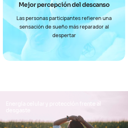
Mejor percepción del descanso
Las personas participantes refieren una
sensación de sueño más reparador al
despertar
E
n
e
r
g
í
a
c
e
l
u
l
a
r
y
p
r
o
t
e
c
c
i
ó
n
f
r
e
n
t
e
a
l
d
e
s
g
a
s
t
e