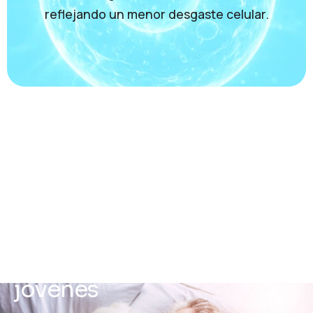
reflejando un menor desgaste celular.
C
u
a
n
d
o
l
a
e
n
e
r
g
í
a
c
e
l
u
l
a
r
s
e
r
e
f
l
e
j
a
e
n
t
e
j
i
d
o
s
m
á
s
j
ó
v
e
n
e
s