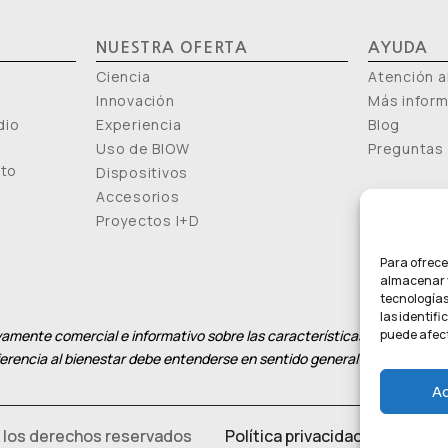
NUESTRA OFERTA
AYUDA
Ciencia
Atención al
Innovación
Más infor
dio
Experiencia
Blog
Uso de BIOW
Preguntas
nto
Dispositivos
Accesorios
Proyectos I+D
Para ofrece
almacenar y
tecnologías
las identifi
puede afect
amente comercial e informativo sobre las características del producto
eferencia al bienestar debe entenderse en sentido general y no como at
A
 los derechos reservados
Política privacidad
–
Política 