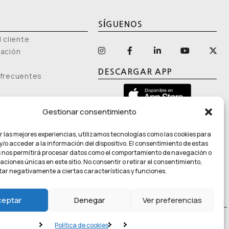
SÍGUENOS
 cliente
mación
DESCARGAR APP
 frecuentes
Gestionar consentimiento
r las mejores experiencias, utilizamos tecnologías como las cookies para
/o acceder a la información del dispositivo. El consentimiento de estas
 nos permitirá procesar datos como el comportamiento de navegación o
caciones únicas en este sitio. No consentir o retirar el consentimiento,
ar negativamente a ciertas características y funciones.
. El producto no es un medicamento ni un producto sanitario, y no
ribución de propiedades sanitarias específicas
.
ceptar
Denegar
Ver preferencias
de Cookies
Política de cookies