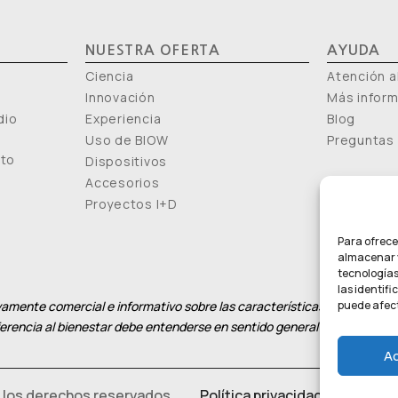
NUESTRA OFERTA
AYUDA
Ciencia
Atención al
Innovación
Más infor
dio
Experiencia
Blog
Uso de BIOW
Preguntas
nto
Dispositivos
Accesorios
Proyectos I+D
Para ofrece
almacenar y
tecnologías
las identifi
amente comercial e informativo sobre las características del producto
puede afect
eferencia al bienestar debe entenderse en sentido general y no como at
A
 los derechos reservados
Política privacidad
–
Política 