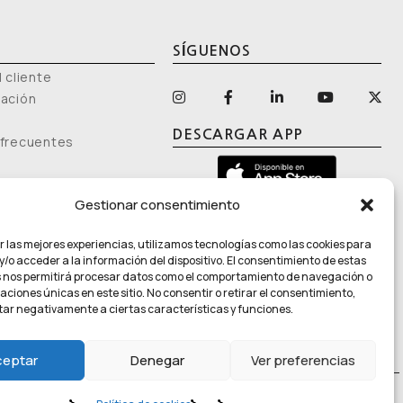
SÍGUENOS
 cliente
mación
DESCARGAR APP
 frecuentes
Gestionar consentimiento
r las mejores experiencias, utilizamos tecnologías como las cookies para
/o acceder a la información del dispositivo. El consentimiento de estas
 nos permitirá procesar datos como el comportamiento de navegación o
caciones únicas en este sitio. No consentir o retirar el consentimiento,
. El producto no es un medicamento ni un producto sanitario, y no
ar negativamente a ciertas características y funciones.
ribución de propiedades sanitarias específicas
.
ceptar
Denegar
Ver preferencias
de Cookies