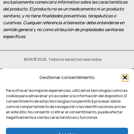
exclusivamente comercial e informativo sobre las características
del producto. El producto no es un medicamento ni un producto
sanitario, y no tiene finalidades preventivas, terapéuticas o
curativas. Cualquier referencia al bienestar debe entenderse en
sentido general y no como atribución de propiedades sanitarias
específicas
.
BIOW © 2026. Todos los derechos reservados
Gestionar consentimiento
Política privacidad
–
Política de Cookies
Para ofrecer las mejores experiencias, utilizamos tecnologías como las
cookies para almacenar y/o acceder a la información del dispositivo. El
consentimiento de estas tecnologías nos permitirá procesar datos
como el comportamiento de navegación o las identificaciones únicas
en este sitio. No consentir o retirar el consentimiento, puede afectar
negativamente a ciertas características y funciones.