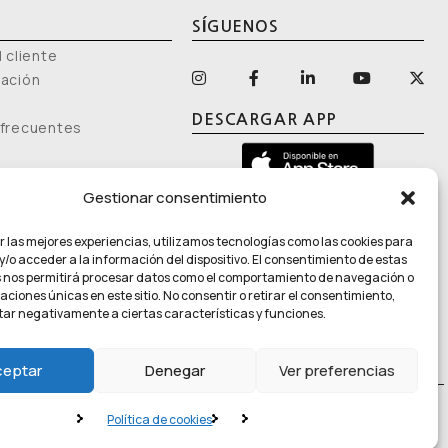
SÍGUENOS
 cliente
mación
DESCARGAR APP
 frecuentes
Gestionar consentimiento
r las mejores experiencias, utilizamos tecnologías como las cookies para
/o acceder a la información del dispositivo. El consentimiento de estas
 nos permitirá procesar datos como el comportamiento de navegación o
caciones únicas en este sitio. No consentir o retirar el consentimiento,
. El producto no es un medicamento ni un producto sanitario, y no
ar negativamente a ciertas características y funciones.
ribución de propiedades sanitarias específicas
.
ceptar
Denegar
Ver preferencias
de Cookies
Política de cookies