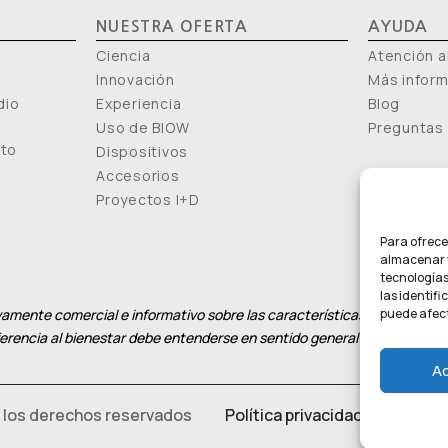
NUESTRA OFERTA
AYUDA
Ciencia
Atención al
Innovación
Más infor
dio
Experiencia
Blog
Uso de BIOW
Preguntas
nto
Dispositivos
Accesorios
Proyectos I+D
Para ofrece
almacenar y
tecnologías
las identifi
amente comercial e informativo sobre las características del producto
puede afect
eferencia al bienestar debe entenderse en sentido general y no como at
A
 los derechos reservados
Política privacidad
–
Política 