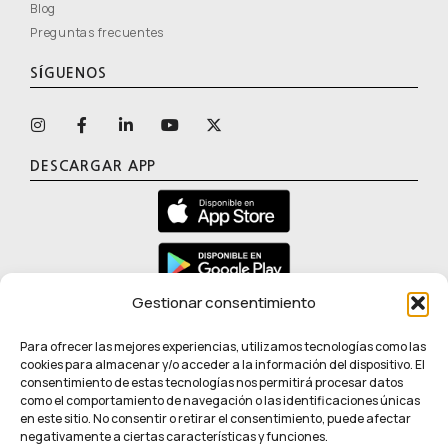
Blog
Preguntas frecuentes
SÍGUENOS
DESCARGAR APP
Gestionar consentimiento
La información contenida en esta página web tiene carácter
Para ofrecer las mejores experiencias, utilizamos tecnologías como las
exclusivamente comercial e informativo sobre las características
cookies para almacenar y/o acceder a la información del dispositivo. El
consentimiento de estas tecnologías nos permitirá procesar datos
del producto. El producto no es un medicamento ni un producto
como el comportamiento de navegación o las identificaciones únicas
sanitario, y no tiene finalidades preventivas, terapéuticas o
en este sitio. No consentir o retirar el consentimiento, puede afectar
curativas. Cualquier referencia al bienestar debe entenderse en
negativamente a ciertas características y funciones.