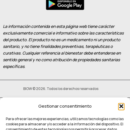
La información contenida en esta página web tiene carácter
exclusivamente comercial e informativo sobre las características
del producto. El producto no es un medicamento ni un producto
sanitario, y no tiene finalidades preventivas, terapéuticas o
curativas. Cualquier referencia al bienestar debe entenderse en
sentido general y no como atribución de propiedades sanitarias
específicas
.
BIOW © 2026. Todos los derechos reservados
Gestionar consentimiento
Política privacidad
–
Política de Cookies
Para ofrecer las mejores experiencias, utilizamos tecnologías como las
cookies para almacenar y/o acceder a la información del dispositivo. El
consentimiento de estas tecnologías nos permitirá procesar datos